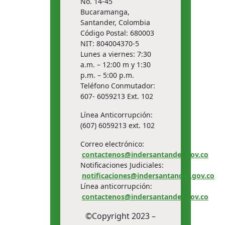
No. 14-45
Bucaramanga,
Santander, Colombia
Código Postal: 680003
NIT: 804004370-5
Lunes a viernes: 7:30
a.m. – 12:00 m y 1:30
p.m. – 5:00 p.m.
Teléfono Conmutador:
607- 6059213 Ext. 102
Línea Anticorrupción:
(607) 6059213 ext. 102
Correo electrónico:
contactenos@indersantander.gov.co
Notificaciones Judiciales:
notificaciones@indersantander.gov.co
Línea anticorrupción:
contactenos@indersantander.gov.co
©Copyright 2023 –