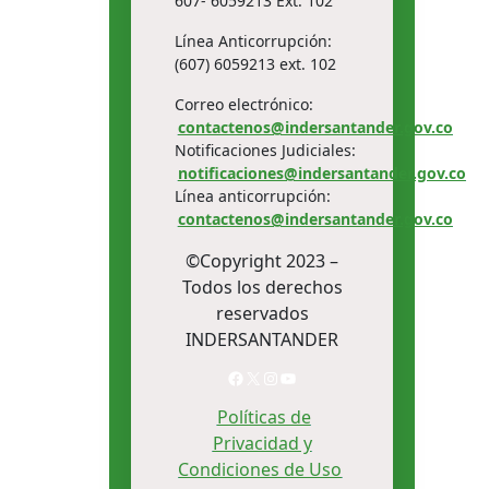
607- 6059213 Ext. 102
Línea Anticorrupción:
(607) 6059213 ext. 102
Correo electrónico:
contactenos@indersantander.gov.co
Notificaciones Judiciales:
notificaciones@indersantander.gov.co
Línea anticorrupción:
contactenos@indersantander.gov.co
©Copyright 2023 –
Todos los derechos
reservados
INDERSANTANDER
Facebook
X
Instagram
YouTube
Políticas de
Privacidad y
Condiciones de Uso