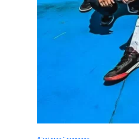
#ForjamosCampeones
, 