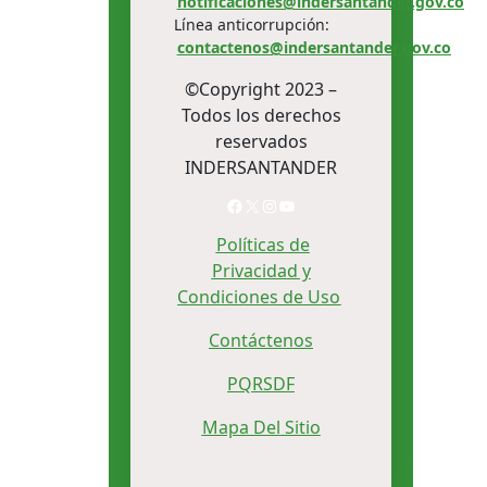
notificaciones@indersantander.gov.co
Línea anticorrupción:
contactenos@indersantander.gov.co
©Copyright 2023 –
Todos los derechos
reservados
INDERSANTANDER
Facebook
X
Instagram
YouTube
Políticas de
Privacidad y
Condiciones de Uso
Contáctenos
PQRSDF
Mapa Del Sitio