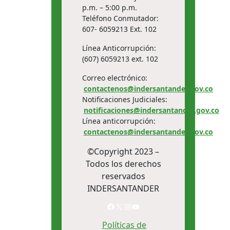
p.m. – 5:00 p.m.
Teléfono Conmutador:
607- 6059213 Ext. 102
Línea Anticorrupción:
(607) 6059213 ext. 102
Correo electrónico:
contactenos@indersantander.gov.co
Notificaciones Judiciales:
notificaciones@indersantander.gov.co
Línea anticorrupción:
contactenos@indersantander.gov.co
©Copyright 2023 –
Todos los derechos
reservados
INDERSANTANDER
Facebook
X
Instagram
YouTube
Políticas de